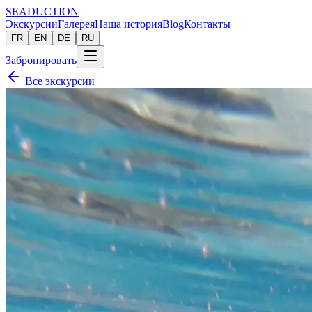
SEADUCTION
Экскурсии
Галерея
Наша история
Blog
Контакты
FR
EN
DE
RU
Забронировать
Все экскурсии