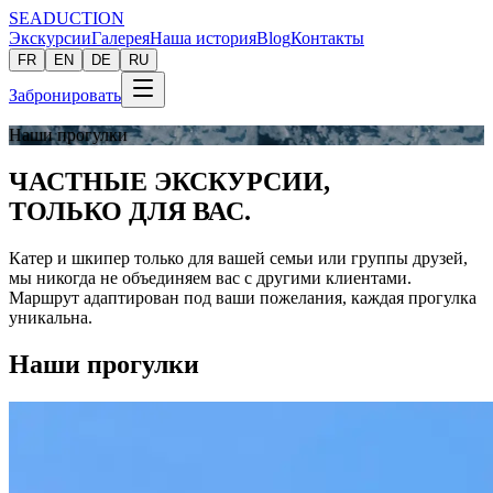
SEADUCTION
Экскурсии
Галерея
Наша история
Blog
Контакты
FR
EN
DE
RU
Забронировать
Наши прогулки
ЧАСТНЫЕ ЭКСКУРСИИ,
ТОЛЬКО
ДЛЯ ВАС.
Катер и шкипер только для вашей семьи или группы друзей,
мы никогда не объединяем вас с другими клиентами.
Маршрут адаптирован под ваши пожелания, каждая прогулка
уникальна.
Наши прогулки