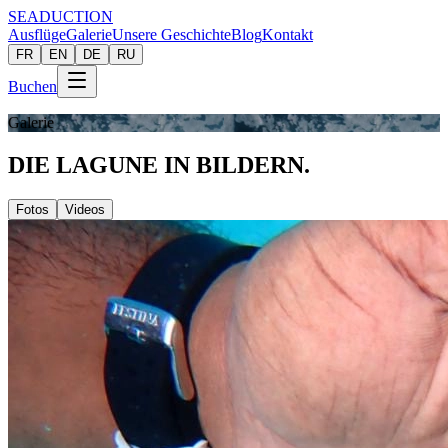
SEADUCTION
Ausflüge
Galerie
Unsere Geschichte
Blog
Kontakt
FR
EN
DE
RU
Buchen
Galerie
DIE LAGUNE
IN BILDERN.
Fotos
Videos