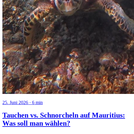
25. Juni 2026
·
6
min
Tauchen vs. Schnorcheln auf Mauritius:
Was soll man wählen?