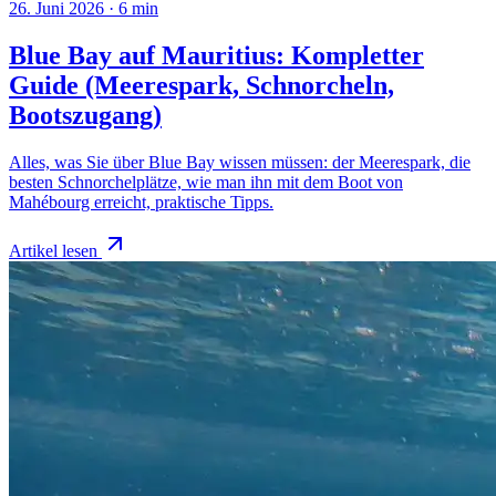
26. Juni 2026
·
6
min
Blue Bay auf Mauritius: Kompletter
Guide (Meerespark, Schnorcheln,
Bootszugang)
Alles, was Sie über Blue Bay wissen müssen: der Meerespark, die
besten Schnorchelplätze, wie man ihn mit dem Boot von
Mahébourg erreicht, praktische Tipps.
Artikel lesen