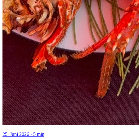
25. Juni 2026
·
5
min