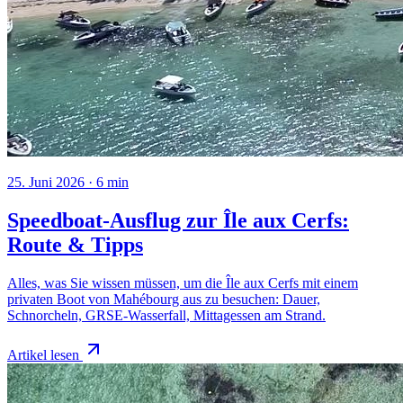
25. Juni 2026
·
6
min
Speedboat-Ausflug zur Île aux Cerfs:
Route & Tipps
Alles, was Sie wissen müssen, um die Île aux Cerfs mit einem
privaten Boot von Mahébourg aus zu besuchen: Dauer,
Schnorcheln, GRSE-Wasserfall, Mittagessen am Strand.
Artikel lesen