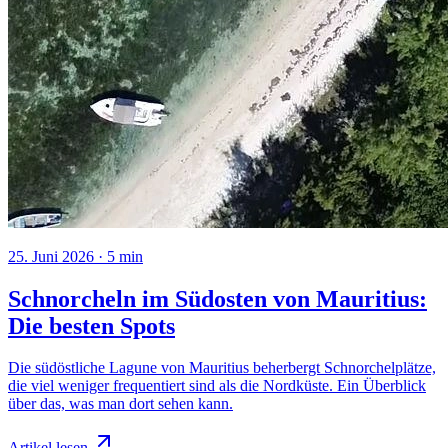
25. Juni 2026
·
5
min
Schnorcheln im Südosten von Mauritius:
Die besten Spots
Die südöstliche Lagune von Mauritius beherbergt Schnorchelplätze,
die viel weniger frequentiert sind als die Nordküste. Ein Überblick
über das, was man dort sehen kann.
Artikel lesen