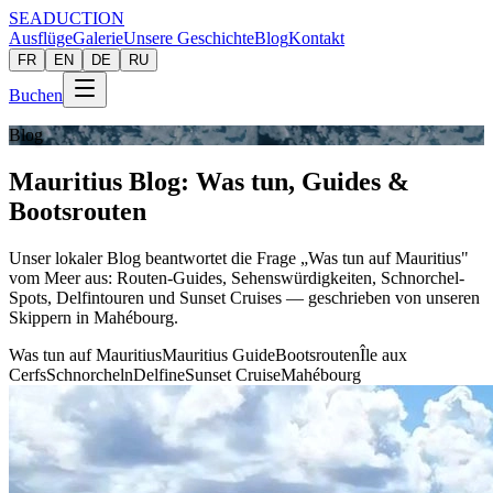
SEADUCTION
Ausflüge
Galerie
Unsere Geschichte
Blog
Kontakt
FR
EN
DE
RU
Buchen
Blog
Mauritius Blog: Was tun, Guides &
Bootsrouten
Unser lokaler Blog beantwortet die Frage „Was tun auf Mauritius"
vom Meer aus: Routen-Guides, Sehenswürdigkeiten, Schnorchel-
Spots, Delfintouren und Sunset Cruises — geschrieben von unseren
Skippern in Mahébourg.
Was tun auf Mauritius
Mauritius Guide
Bootsrouten
Île aux
Cerfs
Schnorcheln
Delfine
Sunset Cruise
Mahébourg