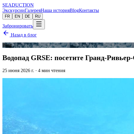
SEADUCTION
Экскурсии
Галерея
Наша история
Blog
Контакты
FR
EN
DE
RU
Забронировать
Назад в блог
Blog
Водопад GRSE: посетите Гранд-Ривьер-
25 июня 2026 г.
·
4
мин чтения