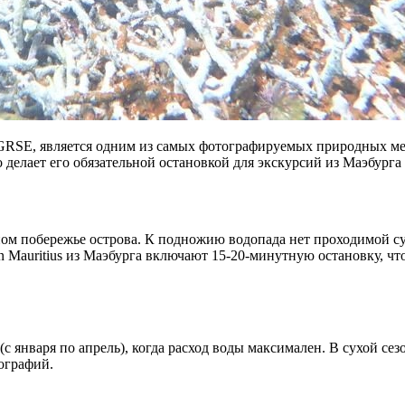
 GRSE, является одним из самых фотографируемых природных ме
о делает его обязательной остановкой для экскурсий из Маэбурга
ном побережье острова. К подножию водопада нет проходимой су
on Mauritius из Маэбурга включают 15-20-минутную остановку, чт
с января по апрель), когда расход воды максимален. В сухой се
ографий.