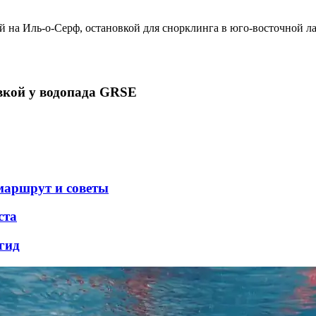
 на Иль-о-Серф, остановкой для снорклинга в юго-восточной ла
вкой у водопада GRSE
 маршрут и советы
ста
гид