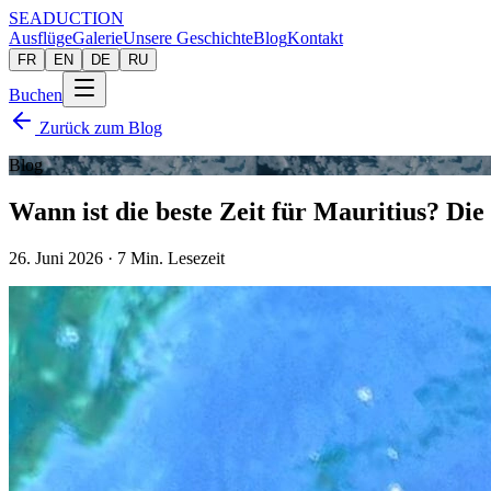
SEADUCTION
Ausflüge
Galerie
Unsere Geschichte
Blog
Kontakt
FR
EN
DE
RU
Buchen
Zurück zum Blog
Blog
Wann ist die beste Zeit für Mauritius? Die
26. Juni 2026
·
7
Min. Lesezeit