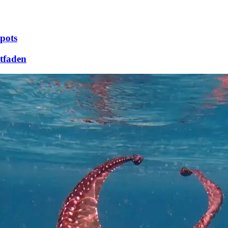
pots
itfaden