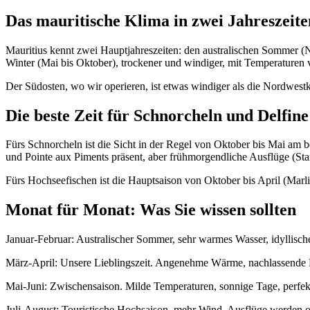
Das mauritische Klima in zwei Jahreszeite
Mauritius kennt zwei Hauptjahreszeiten: den australischen Sommer (N
Winter (Mai bis Oktober), trockener und windiger, mit Temperaturen
Der Südosten, wo wir operieren, ist etwas windiger als die Nordwes
Die beste Zeit für Schnorcheln und Delfine
Fürs Schnorcheln ist die Sicht in der Regel von Oktober bis Mai am
und Pointe aux Piments präsent, aber frühmorgendliche Ausflüge (Star
Fürs Hochseefischen ist die Hauptsaison von Oktober bis April (Marl
Monat für Monat: Was Sie wissen sollten
Januar-Februar: Australischer Sommer, sehr warmes Wasser, idyllisch
März-April: Unsere Lieblingszeit. Angenehme Wärme, nachlassende P
Mai-Juni: Zwischensaison. Milde Temperaturen, sonnige Tage, perfekt
Juli-August: Touristische Hochsaison, mehr Wind. Ausflüge werden o