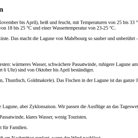
n
ovember bis April), heiß und feucht, mit Temperaturen von 25 bis 33 
 von 18 bis 25 °C und einer Wassertemperatur von 23-25 °C.
tküste. Das macht die Lagune von Mahébourg so sauber und unberührt –
 besten: wärmeres Wasser, schwächere Passatwinde, ruhigere Lagune am
t 6 Uhr) sind von Oktober bis April beständiger.
in, Thunfisch, Goldmakrele). Das Fischen in der Lagune ist das ganze J
e Lagune, aber Zyklonsaison. Wir passen die Ausflüge an das Tageswet
assatwinde, klares Wasser, wenig Touristen.
 für Familien.
ft am Nachmittag geplant, wenn der Wind nachlässt.