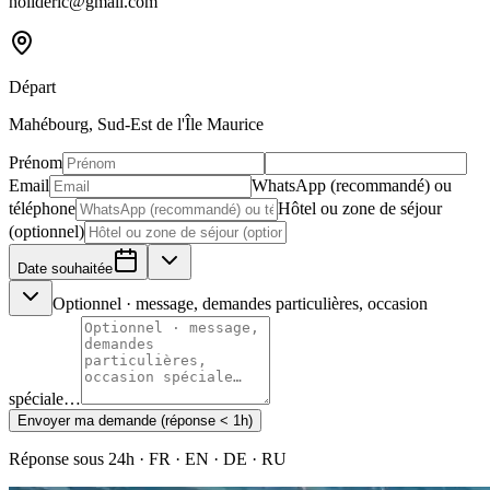
holideric@gmail.com
Départ
Mahébourg, Sud-Est de l'Île Maurice
Prénom
Email
WhatsApp (recommandé) ou
téléphone
Hôtel ou zone de séjour
(optionnel)
Date souhaitée
Optionnel · message, demandes particulières, occasion
spéciale…
Envoyer ma demande (réponse < 1h)
Réponse sous 24h · FR · EN · DE · RU