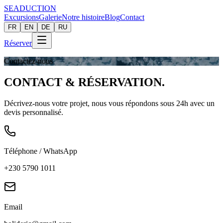
SEADUCTION
Excursions
Galerie
Notre histoire
Blog
Contact
FR
EN
DE
RU
Réserver
Contactez-nous
CONTACT &
RÉSERVATION
.
Décrivez-nous votre projet, nous vous répondons sous 24h avec un
devis personnalisé.
Téléphone / WhatsApp
+230 5790 1011
Email