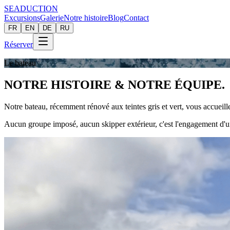
SEADUCTION
Excursions
Galerie
Notre histoire
Blog
Contact
FR
EN
DE
RU
Réserver
Le bateau
NOTRE HISTOIRE &
NOTRE ÉQUIPE
.
Notre bateau, récemment rénové aux teintes gris et vert, vous accueill
Aucun groupe imposé, aucun skipper extérieur, c'est l'engagement d'un 