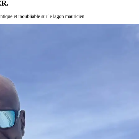
R.
ntique et inoubliable sur le lagon mauricien.