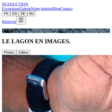
SEADUCTION
Excursions
Galerie
Notre histoire
Blog
Contact
FR
EN
DE
RU
Réserver
Galerie
LE LAGON
EN IMAGES.
Photos
Vidéos