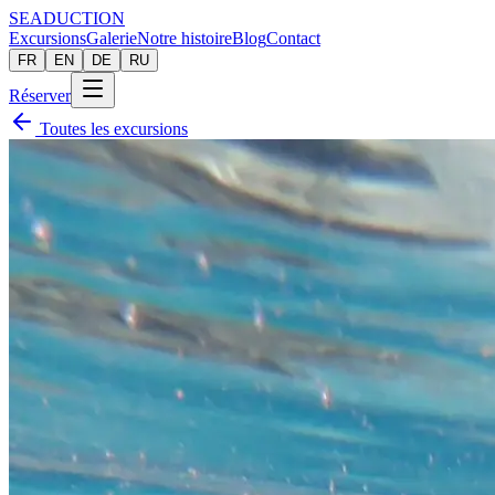
SEADUCTION
Excursions
Galerie
Notre histoire
Blog
Contact
FR
EN
DE
RU
Réserver
Toutes les excursions