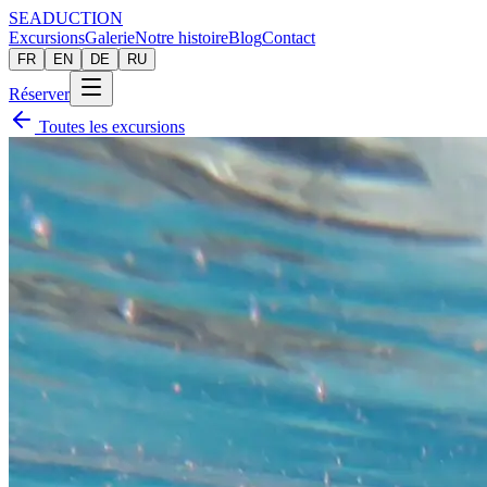
SEADUCTION
Excursions
Galerie
Notre histoire
Blog
Contact
FR
EN
DE
RU
Réserver
Toutes les excursions