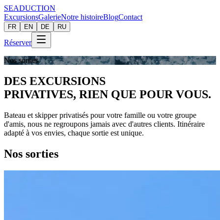
SEADUCTION
Excursions
Galerie
Notre histoire
Blog
Contact
FR
EN
DE
RU
Réserver
Nos sorties
DES EXCURSIONS
PRIVATIVES,
RIEN QUE POUR VOUS.
Bateau et skipper privatisés pour votre famille ou votre groupe
d'amis, nous ne regroupons jamais avec d'autres clients. Itinéraire
adapté à vos envies, chaque sortie est unique.
Nos sorties