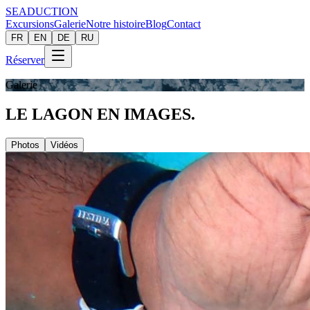
SEADUCTION
Excursions
Galerie
Notre histoire
Blog
Contact
FR
EN
DE
RU
Réserver
Galerie
LE LAGON
EN IMAGES.
Photos
Vidéos