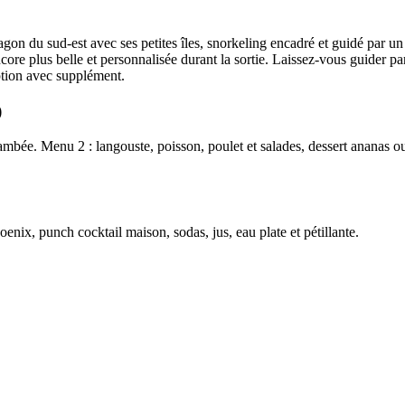
n du sud-est avec ses petites îles, snorkeling encadré et guidé par un p
ncore plus belle et personnalisée durant la sortie. Laissez-vous guider p
ption avec supplément.
)
lambée. Menu 2 : langouste, poisson, poulet et salades, dessert ananas o
hoenix, punch cocktail maison, sodas, jus, eau plate et pétillante.