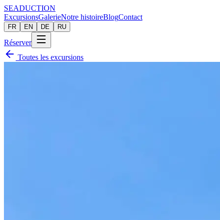
SEADUCTION
Excursions
Galerie
Notre histoire
Blog
Contact
FR
EN
DE
RU
Réserver
Toutes les excursions